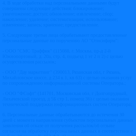
4. В ходе обработки над персональными данными будут
совершены следующие действия: блокирование;
уничтожение; доступ; обновление; извлечение; сбор;
накопление; удаление; систематизация; использование;
изменение; запись; хранение; предоставление.
5. Следующие третьи лица обрабатывают предоставленные
персональные данные по поручению АО "Отисифарм":
- ООО "СМС Траффик" (115088, г. Москва, пр-д 2-й
Южнопортовый, д. 20а, стр. 4, подъезд 1 эт 2 п 2) с целью
осуществления рассылок;
- ООО "Дау маркетинг" (390013, Рязанская обл, г Рязань,
Михайловское шоссе, д 234 к 1, кв 63) с целью оказания услуг
по сопровождению информационной системы Оператора.;
- ООО "ФСофт" (141701, Московская обл, г Долгопрудный,
Лихачевский проезд, д 5Б стр 1, помещ 36) с целью оказания
технической поддержки информационных систем Оператора;
6. Персональные данные обрабатываются до истечения 30
дней с момента направления субъектом персональных данных
заявления об отказе от получения рассылок/об отзыве
согласия на обработку персональных данных в соответствии с